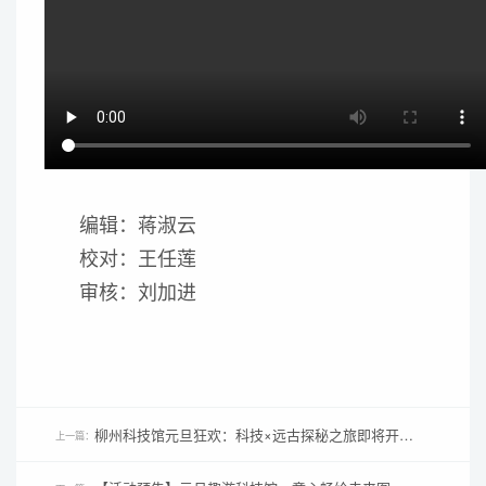
编辑：蒋淑云
校对：王任莲
审核：刘加进
柳州科技馆元旦狂欢：科技×远古探秘之旅即将开启！
上一篇：