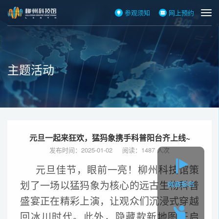
参观须知
网上预约
主题活动
元旦一起来狂欢，猛犸象携手科普阳台齐上线~
发布时间：2025-01-02 阅读：1487 人次
元旦佳节，眼前一亮！柳州科技馆策
划了一场以猛犸象为核心的远古生物科普
盛宴正在精彩上演，让观众们沉浸式穿越
回冰川时代。此外，隐藏款新地图开启